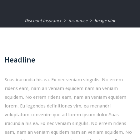
Discount Insurance
insurance
Image nine
>
>
Headline
Suas iracundia his ea. Ex nec veniam singulis. No errem
ridens eam, nam an veniam equidem nam an veniam
equidem. No errem ridens eam, nam an veniam equidem
lorem. Eu legendos definitiones vim, ea menandri
voluptatum convenire quo ad lorem ipsum dolor.Suas
iracundia his ea. Ex nec veniam singulis. No errem ridens
eam, nam an veniam equidem nam an veniam equidem. No