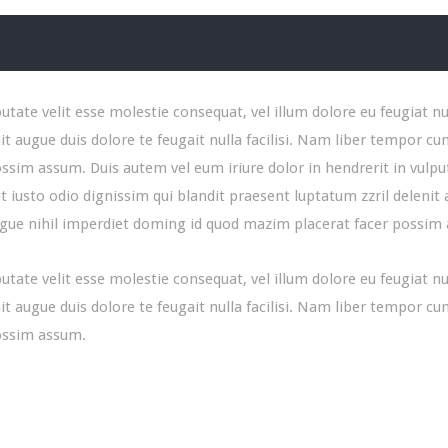
utate velit esse molestie consequat, vel illum dolore eu feugiat nul
it augue duis dolore te feugait nulla facilisi. Nam liber tempor c
im assum. Duis autem vel eum iriure dolor in hendrerit in vulputa
et iusto odio dignissim qui blandit praesent luptatum zzril delenit 
ngue nihil imperdiet doming id quod mazim placerat facer possim
utate velit esse molestie consequat, vel illum dolore eu feugiat nul
it augue duis dolore te feugait nulla facilisi. Nam liber tempor c
ossim assum.