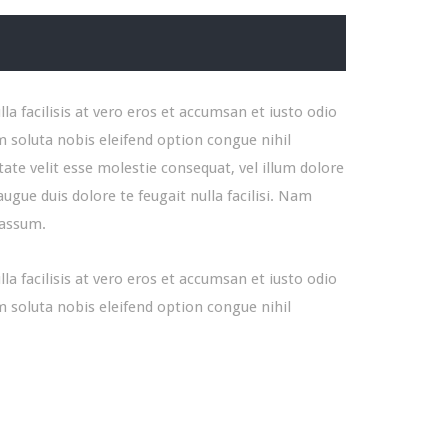
la facilisis at vero eros et accumsan et iusto odio
um soluta nobis eleifend option congue nihil
te velit esse molestie consequat, vel illum dolore
augue duis dolore te feugait nulla facilisi. Nam
 assum.
la facilisis at vero eros et accumsan et iusto odio
um soluta nobis eleifend option congue nihil