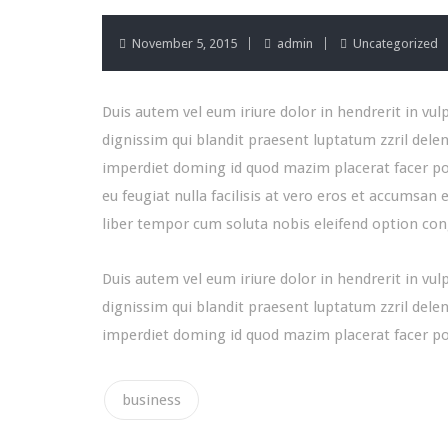
November 5, 2015
admin
Uncategorized
Duis autem vel eum iriure dolor in hendrerit in vulp
dignissim qui blandit praesent luptatum zzril delen
imperdiet doming id quod mazim placerat facer poss
eu feugiat nulla facilisis at vero eros et accumsan 
liber tempor cum soluta nobis eleifend option co
Duis autem vel eum iriure dolor in hendrerit in vulp
dignissim qui blandit praesent luptatum zzril delen
imperdiet doming id quod mazim placerat facer p
business